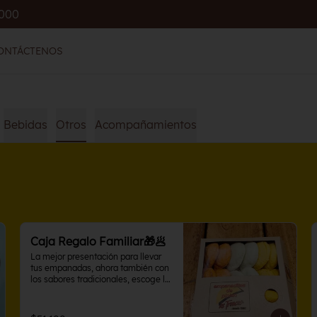
.000
ONTÁCTENOS
Bebidas
Otros
Acompañamientos
Caja Regalo Familiar🎁🥟
La mejor presentación para llevar 
tus empanadas, ahora también con 
los sabores tradicionales, escoge la 
caja con sabores variados en 10 o 
15 unidades. Perfecta para 
compartir