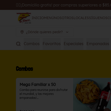
🚴‍♂️¡Domicilio gratis! por compras superiores a $85
INICIO
MENÚ
NOSOTROS
LOCALES
SÍGUENOS
C
¿Dónde quieres pedir?
Combos
Favoritos
Especiales
Empanadas
Combos
Mega Familiar x 50
Combo para reunirse para disfrutar 
el mundial, y las mejores 
empanadas!

50 Empanaditas de Pipián y Coca 
Cola 1.5 L