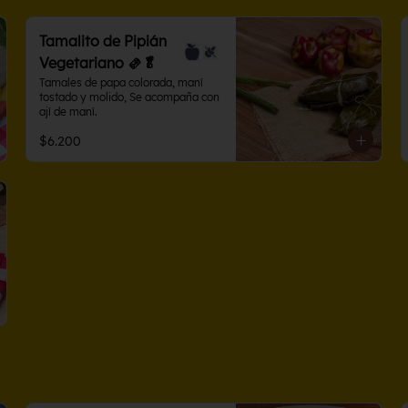
Tamalito de Pipián
Vegetariano 🫔🥬
Tamales de papa colorada, maní 
tostado y molido, Se acompaña con 
ají de maní.
$6.200