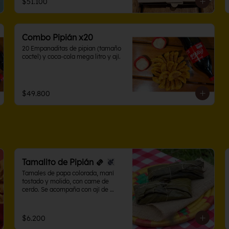
$51.100
Combo Pipián x20
20 Empanaditas de pipian (tamaño 
coctel) y coca-cola mega litro y ají.
$49.800
Tamalito de Pipián 🫔
Tamales de papa colorada, maní 
tostado y molido, con carne de 
cerdo. Se acompaña con ají de 
maní.
$6.200