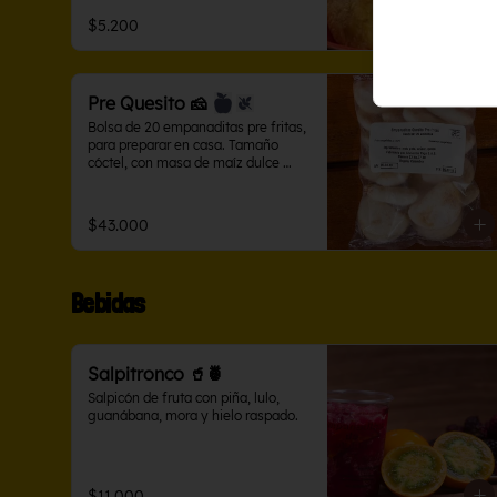
$5.200
Pre Quesito 🧀
Bolsa de 20 empanaditas pre fritas, 
para preparar en casa. Tamaño 
cóctel, con masa de maíz dulce 
rellenas de queso salado.
$43.000
Bebidas
Salpitronco 🥤🍍
Salpicón de fruta con piña, lulo, 
guanábana, mora y hielo raspado.
$11.000