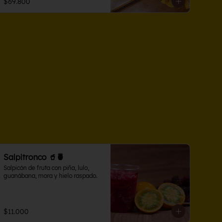
$69.800
Salpitronco 🥤🍍
Salpicón de fruta con piña, lulo, 
guanábana, mora y hielo raspado.
$11.000