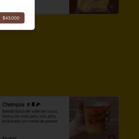
$43.000
$43.000
Champús 🥤🍍🌽
Bebida típica del valle del cauca, 
hecha con maíz peto, lulo, piña, 
endulzada con melao de panela.
$9.900