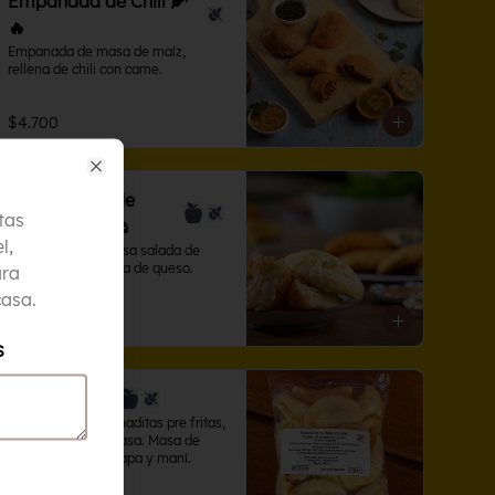
Empanada de Chili 🌽
🔥
Empanada de masa de maíz, 
rellena de chili con carne.
$4.700
Close
Empanadas de
tas
Queso (Sal) 🧀
l,
Empanada con masa salada de 
maíz y yuca, rellena de queso.
ara
casa.
$4.700
s
Pre Pipián 🌽
Bolsa de 20 empanaditas pre fritas, 
para preparar en casa. Masa de 
maíz rellenas de papa y maní.