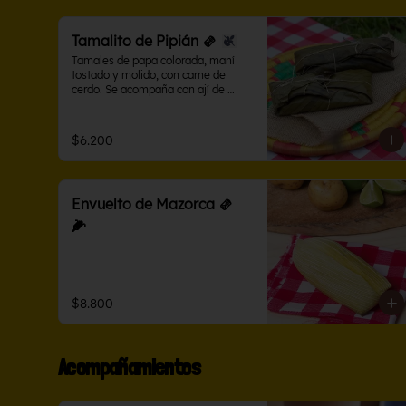
Tamalito de Pipián 🫔
Tamales de papa colorada, maní 
tostado y molido, con carne de 
cerdo. Se acompaña con ají de 
maní.
$6.200
Envuelto de Mazorca 🫔
🌽
$8.800
Acompañamientos