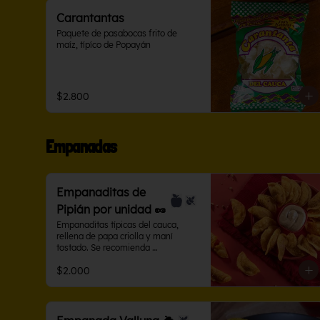
Carantantas
Paquete de pasabocas frito de 
maíz, típíco de Popayán
$2.800
Empanadas
Empanaditas de
Pipián por unidad 🥜
Empanaditas típicas del cauca, 
rellena de papa criolla y maní 
tostado. Se recomienda 
acompañarla con ají de maní.
$2.000