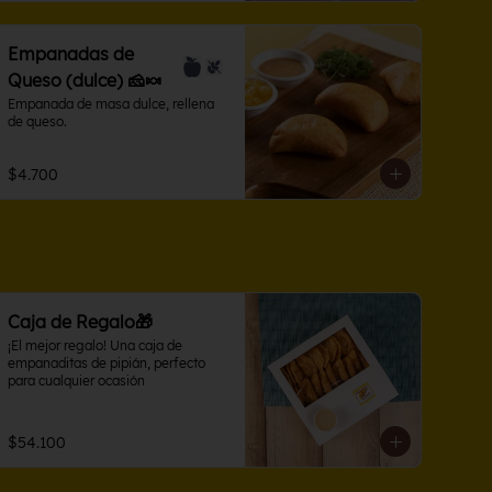
Empanadas de
Queso (dulce) 🧀🍬
Empanada de masa dulce, rellena 
de queso.
$4.700
Caja de Regalo🎁
¡El mejor regalo! Una caja de 
empanaditas de pipián, perfecto 
para cualquier ocasión
$54.100