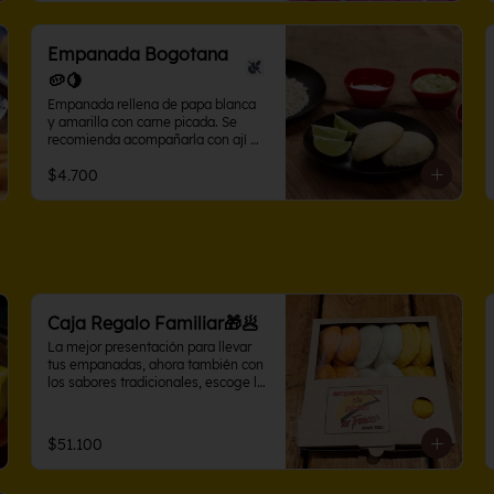
Empanada Bogotana
🥔🍋
Empanada rellena de papa blanca 
y amarilla con carne picada. Se 
recomienda acompañarla con ají 
criollo o limón.
$4.700
Caja Regalo Familiar🎁🥟
La mejor presentación para llevar 
tus empanadas, ahora también con 
los sabores tradicionales, escoge la 
caja con sabores variados en 10 o 
15 unidades. Perfecta para 
compartir
$51.100