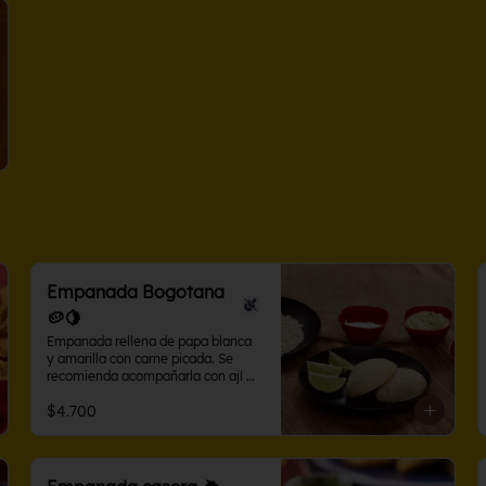
Empanada Bogotana
🥔🍋
Empanada rellena de papa blanca 
y amarilla con carne picada. Se 
recomienda acompañarla con ají 
criollo o limón.
$4.700