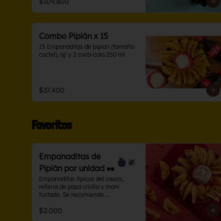
$109.800
Combo Pipián x 15
15 Empanaditas de pipian (tamaño 
coctel), ají y 2 coca-cola 250 ml
$37.400
Favoritos
Empanaditas de
Pipián por unidad 🥜
Empanaditas típicas del cauca, 
rellena de papa criolla y maní 
tostado. Se recomienda 
acompañarla con ají de maní.
$2.000