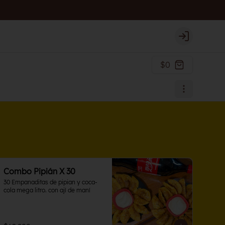
Login
$0
Combo Pipián X 30
30 Empanaditas de pipian y coca-
cola mega litro. con ají de maní