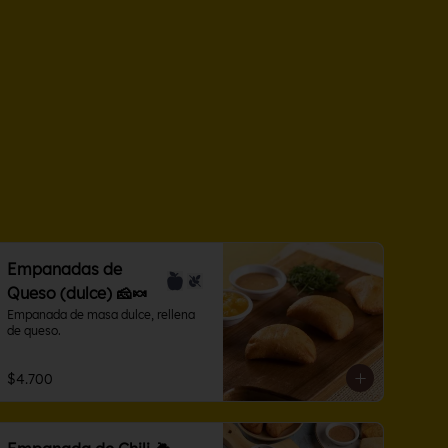
Empanadas de
Queso (dulce) 🧀🍬
Empanada de masa dulce, rellena 
de queso.
$4.700