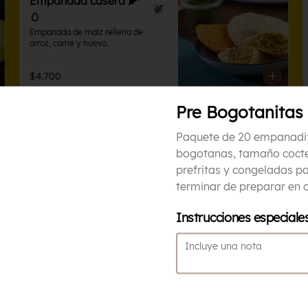
Empanada casera 🌽
🥚
Empanada de maíz rellena de 
arroz, carne y huevo.
$4.700
Pre Bogotanitas
Empanada de Pollo 🍗
Paquete de 20 empanadi
Empanada de maíz rellena de papa 
y pollo.
bogotanas, tamaño cocte
prefritas y congeladas p
terminar de preparar en 
$4.700
Instrucciones especiale
Pre Bogotanitas
Paquete de 20 empanaditas 
bogotanas, tamaño coctel, prefritas 
y congeladas para terminar de 
preparar en casa.