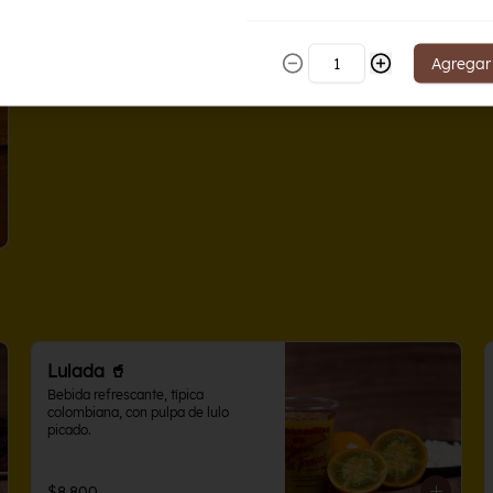
$43.000
Agregar
Lulada 🥤
Bebida refrescante, típica 
colombiana, con pulpa de lulo 
picado.
$8.800