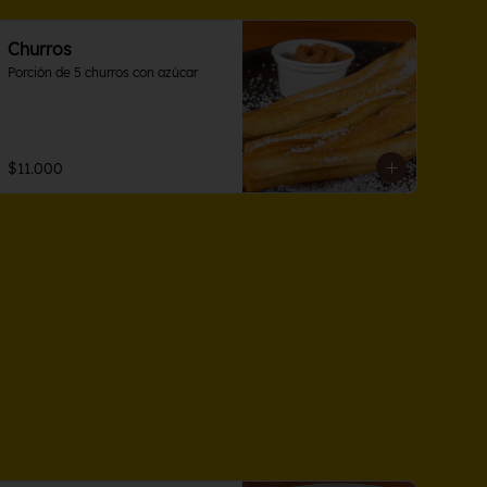
Churros
Porción de 5 churros con azúcar
$11.000