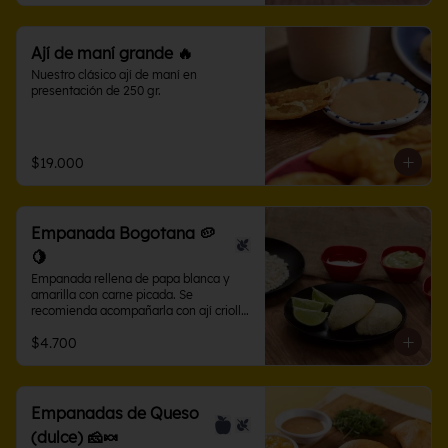
Ají de maní grande 🔥
Nuestro clásico ají de maní en 
presentación de 250 gr.
$19.000
Empanada Bogotana 🥔
🍋
Empanada rellena de papa blanca y 
amarilla con carne picada. Se 
recomienda acompañarla con ají criollo 
o limón.
$4.700
Empanadas de Queso
(dulce) 🧀🍬