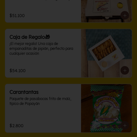
con sabores variados en 10 o 15 
unidades. Perfecta para compartir
$51.100
Caja de Regalo🎁
¡El mejor regalo! Una caja de 
empanaditas de pipián, perfecto para 
cualquier ocasión
$54.100
Carantantas
Paquete de pasabocas frito de maíz, 
típíco de Popayán
$2.800