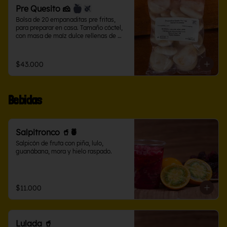
Pre Quesito 🧀
Bolsa de 20 empanaditas pre fritas, 
para preparar en casa. Tamaño cóctel, 
con masa de maíz dulce rellenas de 
queso salado.
$43.000
Bebidas
Salpitronco 🥤🍍
Salpicón de fruta con piña, lulo, 
guanábana, mora y hielo raspado.
$11.000
Lulada 🥤