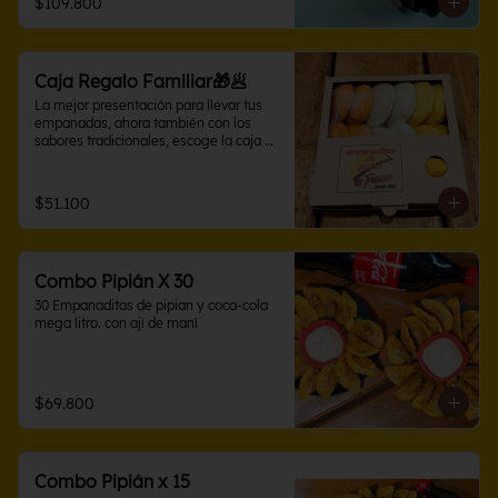
$109.800
Caja Regalo Familiar🎁🥟
La mejor presentación para llevar tus 
empanadas, ahora también con los 
sabores tradicionales, escoge la caja 
con sabores variados en 10 o 15 
unidades. Perfecta para compartir
$51.100
Combo Pipián X 30
30 Empanaditas de pipian y coca-cola 
mega litro. con ají de maní
$69.800
Combo Pipián x 15