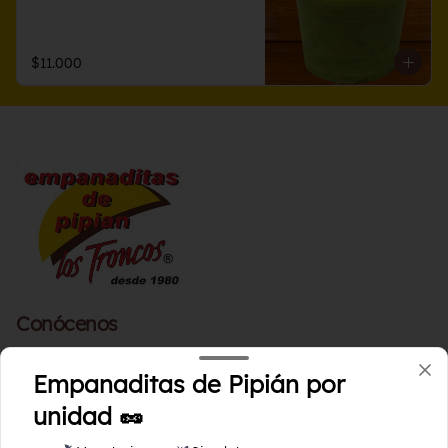
$11.000
Conócenos
Contáctanos
Empanaditas de Pipián por
Términos y condiciones
unidad 🥜
Política de privacidad