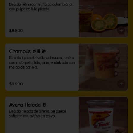
Bebida refrescante, típica colombiana, 
con pulpa de lulo picado.
$8.800
Champús 🥤🍍🌽
Bebida típica del valle del cauca, hecha 
con maíz peto, lulo, piña, endulzada con 
melao de panela.
$9.900
Avena Helada 🥛
Bebida helada de avena. Se puede 
solicitar con avena en polvo.