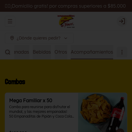
🚴‍♂️¡Domicilio gratis! por compras superiores a $85.000
Abrir menu de navegación
Logi
¿Dónde quieres pedir?
Empanadas
Bebidas
Otros
Acompañamientos
Combos
Mega Familiar x 50
Combo para reunirse para disfrutar el 
mundial, y las mejores empanadas!

50 Empanaditas de Pipián y Coca Cola 
1.5 L