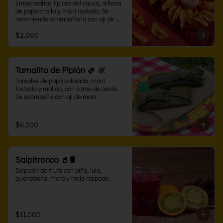
Empanaditas típicas del cauca, rellena 
de papa criolla y maní tostado. Se 
recomienda acompañarla con ají de 
maní.
$2.000
Tamalito de Pipián 🫔
Tamales de papa colorada, maní 
tostado y molido, con carne de cerdo. 
Se acompaña con ají de maní.
$6.200
Salpitronco 🥤🍍
Salpicón de fruta con piña, lulo, 
guanábana, mora y hielo raspado.
$11.000