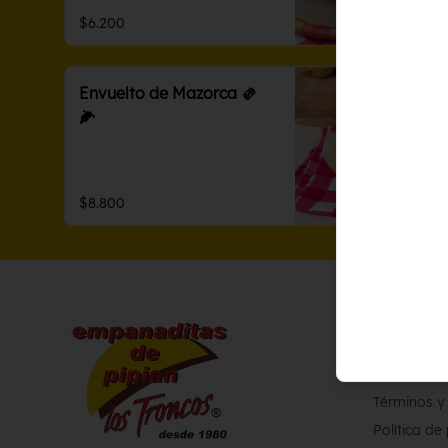
$6.200
Envuelto de Mazorca 🫔
🌽
$8.800
Conóce
Contáctan
Términos y
Política de