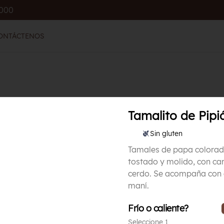
.000
ONTÁCTENOS
Tamalito de Pipi
Sin gluten
Tamales de papa colorad
tostado y molido, con ca
cerdo. Se acompaña con a
Tamalito de Pipián
maní.
Vegetariano 🫔🥬
Tamales de papa colorada, maní 
Frío o caliente?
tostado y molido, Se acompaña con 
ají de maní.
Seleccione 1