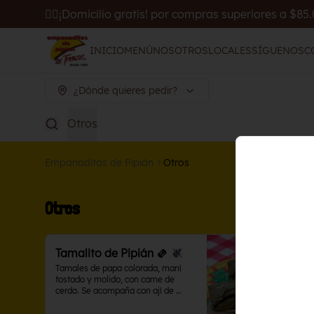
🚴‍♂️¡Domicilio gratis! por compras superiores a $85
INICIO
MENÚ
NOSOTROS
LOCALES
SÍGUENOS
C
¿Dónde quieres pedir?
Otros
Empanaditas de Pipián
Otros
Otros
Tamalito de Pipián 🫔
Tamales de papa colorada, maní 
tostado y molido, con carne de 
cerdo. Se acompaña con ají de 
maní.