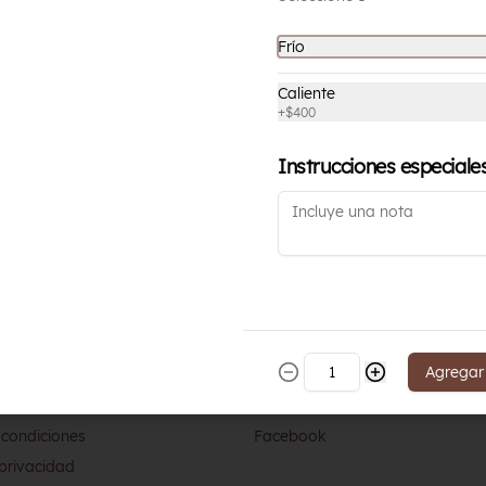
$6.200
Frío
Caliente
+
$400
Instrucciones especiale
nos
Redes sociales
Agregar
os
Instagram
 condiciones
Facebook
 privacidad