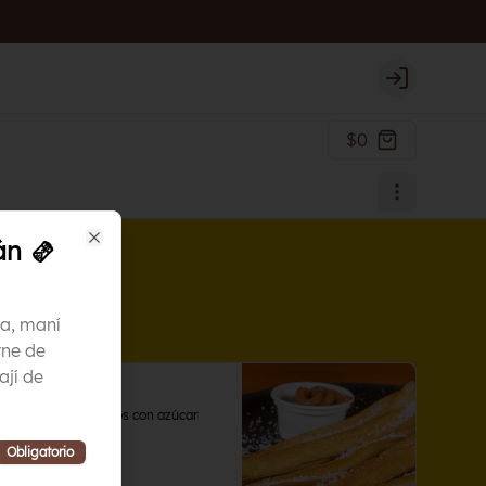
Login
$0
án 🫔
Close
a, maní
rne de
jí de
Churros
Porción de 5 churros con azúcar
Obligatorio