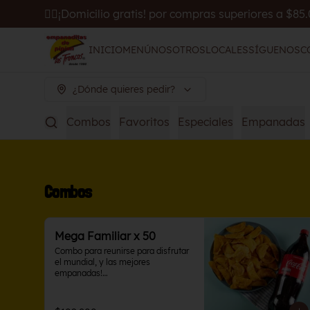
🚴‍♂️¡Domicilio gratis! por compras superiores a $85
INICIO
MENÚ
NOSOTROS
LOCALES
SÍGUENOS
C
¿Dónde quieres pedir?
Combos
Favoritos
Especiales
Empanadas
Combos
Mega Familiar x 50
Combo para reunirse para disfrutar 
el mundial, y las mejores 
empanadas!

50 Empanaditas de Pipián y Coca 
Cola 1.5 L