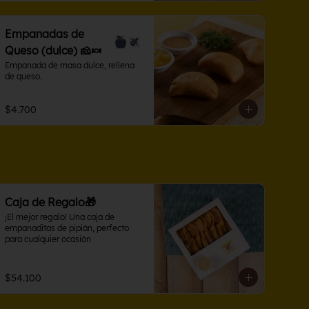
Empanadas de
Queso (dulce) 🧀🍬
Empanada de masa dulce, rellena 
de queso.
$4.700
Caja de Regalo🎁
¡El mejor regalo! Una caja de 
empanaditas de pipián, perfecto 
para cualquier ocasión
$54.100