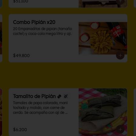
$51.100
Combo Pipián x20
20 Empanaditas de pipian (tamaño 
coctel) y coca-cola mega litro y ají.
$49.800
Tamalito de Pipián 🫔
Tamales de papa colorada, maní 
tostado y molido, con carne de 
cerdo. Se acompaña con ají de 
maní.
$6.200