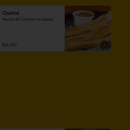
Churros
Porción de 5 churros con azúcar
$11.000