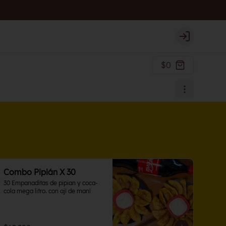
Login
$0
Combo Pipián X 30
30 Empanaditas de pipian y coca-
cola mega litro. con ají de maní