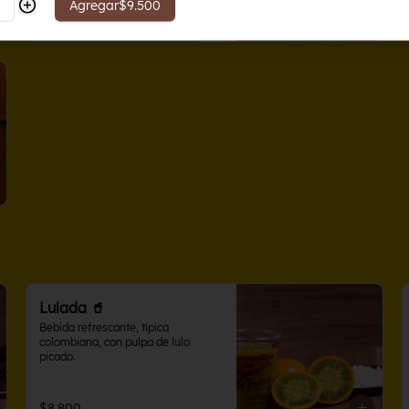
Agregar
$9.500
$43.000
Lulada 🥤
Bebida refrescante, típica 
colombiana, con pulpa de lulo 
picado.
$8.800