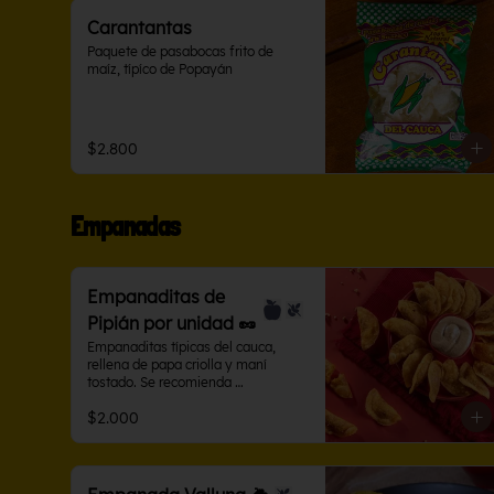
Carantantas
Paquete de pasabocas frito de 
maíz, típíco de Popayán
$2.800
Empanadas
Empanaditas de
Pipián por unidad 🥜
Empanaditas típicas del cauca, 
rellena de papa criolla y maní 
tostado. Se recomienda 
acompañarla con ají de maní.
$2.000