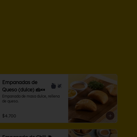
Empanadas de
Queso (dulce) 🧀🍬
Empanada de masa dulce, rellena 
de queso.
$4.700