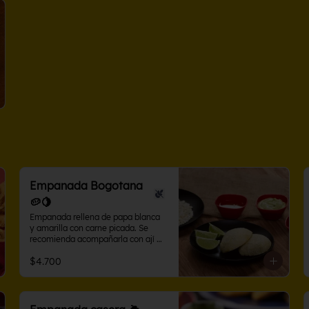
Empanada Bogotana
🥔🍋
Empanada rellena de papa blanca 
y amarilla con carne picada. Se 
recomienda acompañarla con ají 
criollo o limón.
$4.700