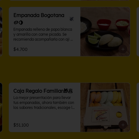
Empanada Bogotana
🥔🍋
Empanada rellena de papa blanca 
y amarilla con carne picada. Se 
recomienda acompañarla con ají 
criollo o limón.
$4.700
Caja Regalo Familiar🎁🥟
La mejor presentación para llevar 
tus empanadas, ahora también con 
los sabores tradicionales, escoge la 
caja con sabores variados en 10 o 
15 unidades. Perfecta para 
compartir
$51.100