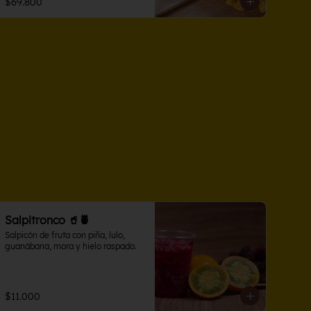
$69.800
Salpitronco 🥤🍍
Salpicón de fruta con piña, lulo, 
guanábana, mora y hielo raspado.
$11.000