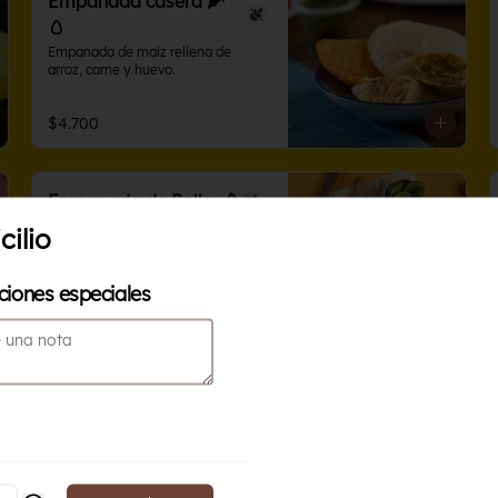
Empanada casera 🌽
🥚
Empanada de maíz rellena de 
arroz, carne y huevo.
$4.700
Empanada de Pollo 🍗
Empanada de maíz rellena de papa 
ilio
y pollo.
ciones especiales
$4.700
Pre Bogotanitas
Paquete de 20 empanaditas 
bogotanas, tamaño coctel, prefritas 
y congeladas para terminar de 
preparar en casa.