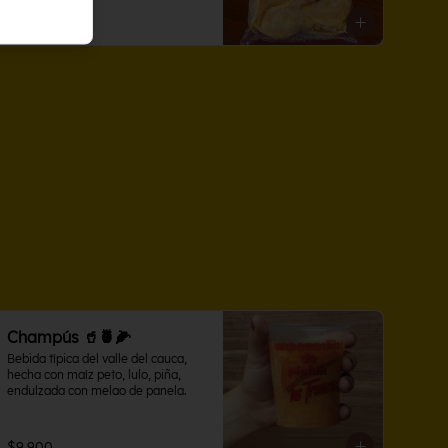
$43.000
Champús 🥤🍍🌽
Bebida típica del valle del cauca, 
hecha con maíz peto, lulo, piña, 
endulzada con melao de panela.
$9.900