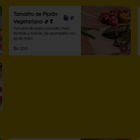
Tamalito de Pipián
Vegetariano 🫔🥬
Tamales de papa colorada, maní 
tostado y molido, Se acompaña con 
ají de maní.
$6.200