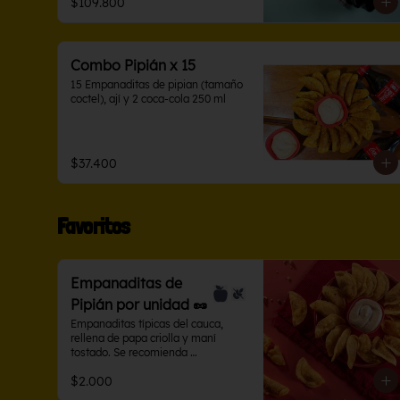
$109.800
Combo Pipián x 15
15 Empanaditas de pipian (tamaño 
coctel), ají y 2 coca-cola 250 ml
$37.400
Favoritos
Empanaditas de
Pipián por unidad 🥜
Empanaditas típicas del cauca, 
rellena de papa criolla y maní 
tostado. Se recomienda 
acompañarla con ají de maní.
$2.000