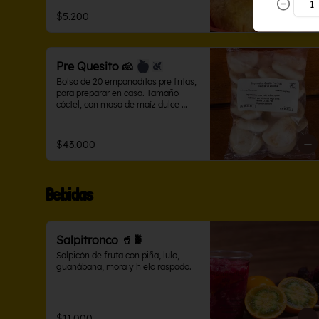
$5.200
Pre Quesito 🧀
Bolsa de 20 empanaditas pre fritas, 
para preparar en casa. Tamaño 
cóctel, con masa de maíz dulce 
rellenas de queso salado.
$43.000
Bebidas
Salpitronco 🥤🍍
Salpicón de fruta con piña, lulo, 
guanábana, mora y hielo raspado.
$11.000