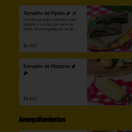
Tamalito de Pipián 🫔
Tamales de papa colorada, maní 
tostado y molido, con carne de 
cerdo. Se acompaña con ají de 
maní.
$6.200
Envuelto de Mazorca 🫔
🌽
$8.800
Acompañamientos