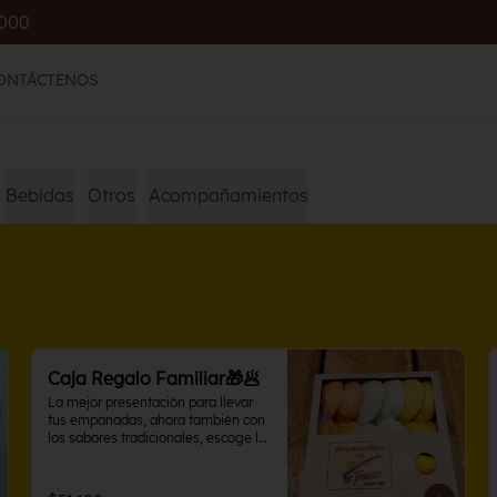
.000
ONTÁCTENOS
Bebidas
Otros
Acompañamientos
Caja Regalo Familiar🎁🥟
La mejor presentación para llevar 
tus empanadas, ahora también con 
los sabores tradicionales, escoge la 
caja con sabores variados en 10 o 
15 unidades. Perfecta para 
compartir