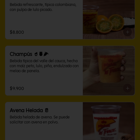
Bebida refrescante, típica colombiana, 
con pulpa de lulo picado.
$8.800
Champús 🥤🍍🌽
Bebida típica del valle del cauca, hecha 
con maíz peto, lulo, piña, endulzada con 
melao de panela.
$9.900
Avena Helada 🥛
Bebida helada de avena. Se puede 
solicitar con avena en polvo.