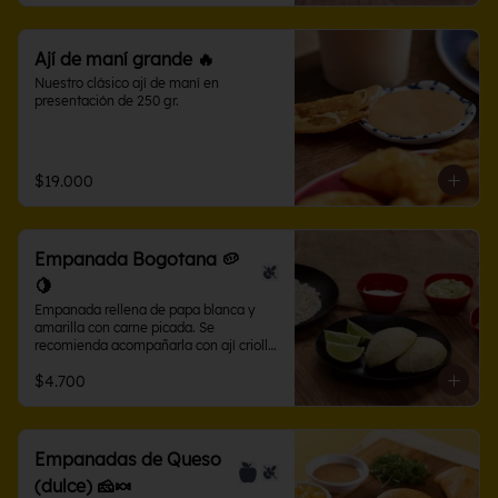
Ají de maní grande 🔥
Nuestro clásico ají de maní en 
presentación de 250 gr.
$19.000
Empanada Bogotana 🥔
🍋
Empanada rellena de papa blanca y 
amarilla con carne picada. Se 
recomienda acompañarla con ají criollo 
o limón.
$4.700
Empanadas de Queso
(dulce) 🧀🍬