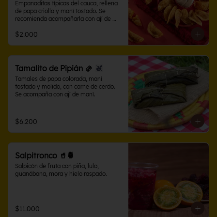
Empanaditas típicas del cauca, rellena 
de papa criolla y maní tostado. Se 
recomienda acompañarla con ají de 
maní.
$2.000
Tamalito de Pipián 🫔
Tamales de papa colorada, maní 
tostado y molido, con carne de cerdo. 
Se acompaña con ají de maní.
$6.200
Salpitronco 🥤🍍
Salpicón de fruta con piña, lulo, 
guanábana, mora y hielo raspado.
$11.000