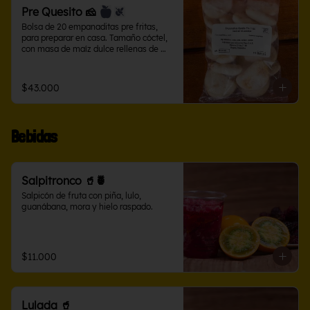
Pre Quesito 🧀
Bolsa de 20 empanaditas pre fritas, 
para preparar en casa. Tamaño cóctel, 
con masa de maíz dulce rellenas de 
queso salado.
$43.000
Bebidas
Salpitronco 🥤🍍
Salpicón de fruta con piña, lulo, 
guanábana, mora y hielo raspado.
$11.000
Lulada 🥤