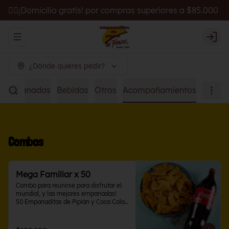
🚴‍♂️¡Domicilio gratis! por compras superiores a $85.000
Abrir menu de navegación
Logi
¿Dónde quieres pedir?
Empanadas
Bebidas
Otros
Acompañamientos
Combos
Mega Familiar x 50
Combo para reunirse para disfrutar el 
mundial, y las mejores empanadas!

50 Empanaditas de Pipián y Coca Cola 
1.5 L