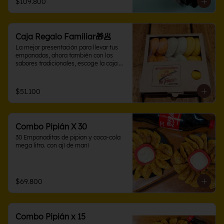
$109.800
Caja Regalo Familiar🎁🥟
La mejor presentación para llevar tus 
empanadas, ahora también con los 
sabores tradicionales, escoge la caja 
con sabores variados en 10 o 15 
unidades. Perfecta para compartir
$51.100
Combo Pipián X 30
30 Empanaditas de pipian y coca-cola 
mega litro. con ají de maní
$69.800
Combo Pipián x 15