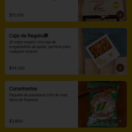
con sabores variados en 10 o 15 
unidades. Perfecta para compartir
$51.100
Caja de Regalo🎁
¡El mejor regalo! Una caja de 
empanaditas de pipián, perfecto para 
cualquier ocasión
$54.100
Carantantas
Paquete de pasabocas frito de maíz, 
típíco de Popayán
$2.800